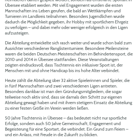
Übersee etabliert werden. Mit viel Engagement wurden die ersten
Mannschaften ins Leben gerufen, die bald an Wettkämpfen und
Turnieren im Landkreis teilnahmen. Besonders Jugendlichen wurde
dadurch die Möglichkeit gegeben, ihr Hobby mit sportlichem Ehrgeiz
zu verfolgen – und dabei mehr oder weniger erfolgreich in den Ligen
aufzusteigen.
Die Abteilung entwickelte sich rasch weiter und wurde schon bald zum
Ausrichter verschiedener Ranglistenturniere. Besondere Meilensteine
waren die beiden Deutschen Meisterschaften im Behindertensport, die
2010 und 2014 in Übersee stattfanden. Diese Veranstaltungen
zeigten eindrucksvoll, dass Tischtennis ein inklusiver Sport ist, der
Menschen mit und ohne Handicap bis ins hohe Alter verbindet.
Heute zählt die Abteilung über 32 aktive Spielerinnen und Spieler, die
in fünf Mannschaften und zwei verschiedenen Ligen antreten.
Besonders dankbar ist man den Gründungsmitgliedern, die sogar
teilweise noch aktiv sind, dass sie damals den Schritt zur eigenen
Abteilung gewagt haben und mit ihrem stetigem Einsatz die Abteilung
zu einer festen Größe im Verein werden ließen.
50 Jahre Tischtennis in Übersee – das bedeutet nicht nur sportliche
Erfolge, sondern auch 50 Jahre Gemeinschaft, Engagement und
Begeisterung für eine Sportart, die verbindet. Ein Grund zum Feiern –
und ein Anlass, mit Freude in die Zukunft zu blicken.